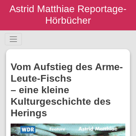
Skip
Astrid Matthiae Reportage-
to
Hörbücher
content
Vom Aufstieg des Arme-
Leute-Fischs
– eine kleine
Kulturgeschichte des
Herings